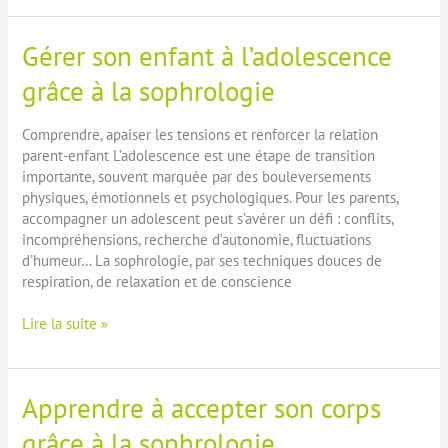
couple
:
Gérer son enfant à l’adolescence
comment
la
grâce à la sophrologie
sophrologie
peut
Comprendre, apaiser les tensions et renforcer la relation
aider
parent-enfant L’adolescence est une étape de transition
à
importante, souvent marquée par des bouleversements
retrouver
physiques, émotionnels et psychologiques. Pour les parents,
l’harmonie
accompagner un adolescent peut s’avérer un défi : conflits,
incompréhensions, recherche d’autonomie, fluctuations
d’humeur… La sophrologie, par ses techniques douces de
respiration, de relaxation et de conscience
Gérer
Lire la suite »
son
enfant
à
Apprendre à accepter son corps
l’adolescence
grâce
grâce à la sophrologie