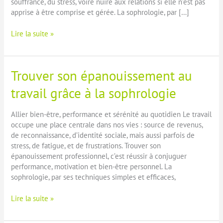
souffrance, du stress, voire nuire aux relations si elle n’est pas
apprise à être comprise et gérée. La sophrologie, par […]
Surmonter
Lire la suite »
la
jalousie
grâce
Trouver son épanouissement au
à
la
travail grâce à la sophrologie
sophrologie
Allier bien-être, performance et sérénité au quotidien Le travail
occupe une place centrale dans nos vies : source de revenus,
de reconnaissance, d’identité sociale, mais aussi parfois de
stress, de fatigue, et de frustrations. Trouver son
épanouissement professionnel, c’est réussir à conjuguer
performance, motivation et bien-être personnel. La
sophrologie, par ses techniques simples et efficaces,
Trouver
Lire la suite »
son
épanouissement