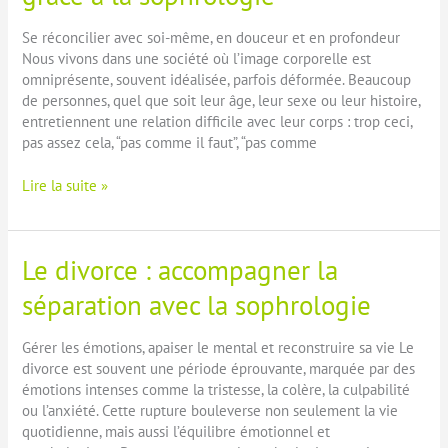
à
la
Se réconcilier avec soi-même, en douceur et en profondeur
sophrologie
Nous vivons dans une société où l’image corporelle est
omniprésente, souvent idéalisée, parfois déformée. Beaucoup
de personnes, quel que soit leur âge, leur sexe ou leur histoire,
entretiennent une relation difficile avec leur corps : trop ceci,
pas assez cela, “pas comme il faut”, “pas comme
Apprendre
Lire la suite »
à
accepter
son
Le divorce : accompagner la
corps
grâce
séparation avec la sophrologie
à
la
Gérer les émotions, apaiser le mental et reconstruire sa vie Le
sophrologie
divorce est souvent une période éprouvante, marquée par des
émotions intenses comme la tristesse, la colère, la culpabilité
ou l’anxiété. Cette rupture bouleverse non seulement la vie
quotidienne, mais aussi l’équilibre émotionnel et