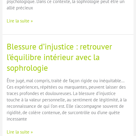
psychologique. Dans ce contexte, la sophrologie peut être un
allié précieux
Le
Lire la suite »
divorce
:
accompagner
Blessure d’injustice : retrouver
la
séparation
l’équilibre intérieur avec la
avec
sophrologie
la
sophrologie
Être jugé, mal compris, traité de façon rigide ou inéquitable…
Ces expériences, répétées ou marquantes, peuvent laisser des
traces profondes et douloureuses. La blessure d’injustice
touche à la valeur personnelle, au sentiment de légitimité, à la
reconnaissance de qui l’on est. Elle s’accompagne souvent de
rigidité, de colère contenue, de surcontrôle ou d’une quête
incessante
Blessure
Lire la suite »