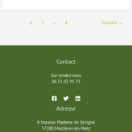
d’injustice
:
retrouver
l’équilibre
1
2
…
6
Suivant
→
intérieur
avec
la
sophrologie
Contact
Sur rendez-vous
06 51 03 95 73
Adresse
8 Impasse Madame de Sévigné
57280 Maizières-lès-Metz