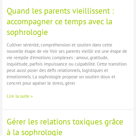
au
Quand les parents vieillissent :
travail
grâce
accompagner ce temps avec la
à
sophrologie
la
sophrologie
Cultiver sérénité, compréhension et soutien dans cette
nouvelle étape de vie Voir ses parents vieillir est une étape de
vie remplie d’émotions complexes : amour, gratitude,
inquiétude, parfois impuissance ou culpabilité. Cette transition
peut aussi poser des défis relationnels, logistiques et
émotionnels. La sophrologie propose un soutien doux et
concret pour apaiser le stress, gérer
Quand
Lire la suite »
les
parents
vieillissent
Gérer les relations toxiques grâce
:
accompagner
à la sophrologie
ce