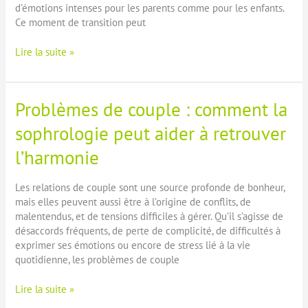
d’émotions intenses pour les parents comme pour les enfants.
Ce moment de transition peut
Vivre
Lire la suite »
la
séparation
avec
Problèmes de couple : comment la
son
enfant
sophrologie peut aider à retrouver
:
l’harmonie
accompagner
ce
passage
Les relations de couple sont une source profonde de bonheur,
avec
mais elles peuvent aussi être à l’origine de conflits, de
la
malentendus, et de tensions difficiles à gérer. Qu’il s’agisse de
sophrologie
désaccords fréquents, de perte de complicité, de difficultés à
exprimer ses émotions ou encore de stress lié à la vie
quotidienne, les problèmes de couple
Problèmes
Lire la suite »
de