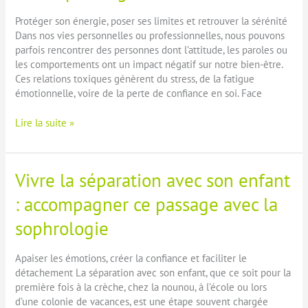
temps
Protéger son énergie, poser ses limites et retrouver la sérénité
avec
Dans nos vies personnelles ou professionnelles, nous pouvons
la
parfois rencontrer des personnes dont l’attitude, les paroles ou
sophrologie
les comportements ont un impact négatif sur notre bien-être.
Ces relations toxiques génèrent du stress, de la fatigue
émotionnelle, voire de la perte de confiance en soi. Face
Gérer
Lire la suite »
les
relations
toxiques
Vivre la séparation avec son enfant
grâce
à
: accompagner ce passage avec la
la
sophrologie
sophrologie
Apaiser les émotions, créer la confiance et faciliter le
détachement La séparation avec son enfant, que ce soit pour la
première fois à la crèche, chez la nounou, à l’école ou lors
d’une colonie de vacances, est une étape souvent chargée