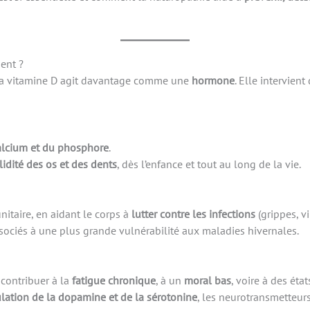
ment ?
 la vitamine D agit davantage comme une
hormone
. Elle intervie
calcium et du phosphore
.
lidité des os et des dents
, dès l’enfance et tout au long de la vie.
itaire, en aidant le corps à
lutter contre les infections
(grippes, vir
sociés à une plus grande vulnérabilité aux maladies hivernales.
 contribuer à la
fatigue chronique
, à un
moral bas
, voire à des état
lation de la dopamine et de la sérotonine
, les neurotransmetteur