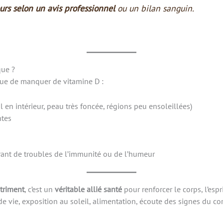
urs selon un avis professionnel
ou un bilan sanguin.
que ?
que de manquer de vitamine D :
l en intérieur, peau très foncée, régions peu ensoleillées)
ntes
rant de troubles de l’immunité ou de l’humeur
triment
, c’est un
véritable allié santé
pour renforcer le corps, l’espr
de vie, exposition au soleil, alimentation, écoute des signes du c