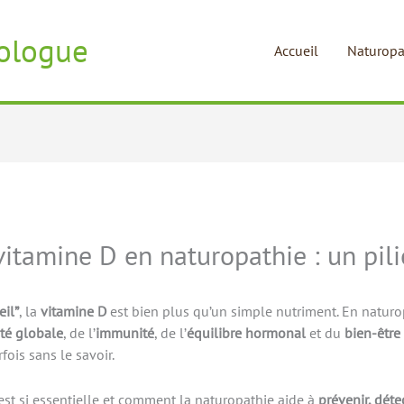
ologue
Accueil
Naturopa
itamine D en naturopathie : un pilie
eil”
, la
vitamine D
est bien plus qu’un simple nutriment. En naturo
ité globale
, de l’
immunité
, de l’
équilibre hormonal
et du
bien-être
rfois sans le savoir.
st si essentielle et comment la naturopathie aide à
prévenir, détec