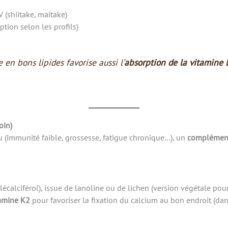
(shiitake, maitake)
option selon les profils)
en bons lipides favorise aussi l’
absorption de la vitamine 
oin)
u (immunité faible, grossesse, fatigue chronique…), un
complément
lécalciférol), issue de lanoline ou de lichen (version végétale pou
tamine K2
pour favoriser la fixation du calcium au bon endroit (dans