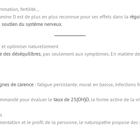
mmation, fertilité…
tamine D est de plus en plus reconnue pour ses effets dans la
régu
e
soutien du système nerveux
.
 et optimiser naturellement
e des déséquilibres
, pas seulement aux symptômes. En matière de
gnes de carence
: fatigue persistante, moral en baisse, infections
ommandé pour évaluer le
taux de 25(OH)D
, la forme active de la v
s
limentation et le profil de la personne, le naturopathe propose des