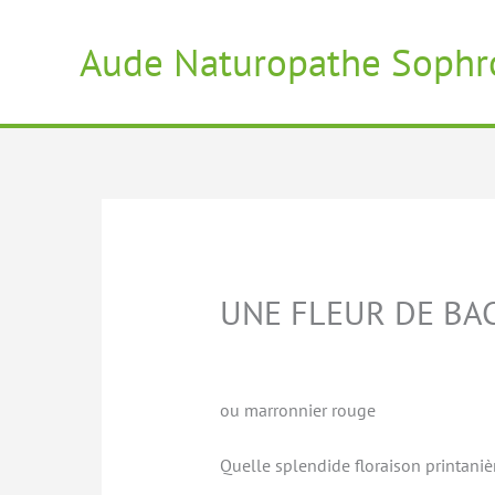
Aller
au
Aude Naturopathe Sophr
contenu
UNE FLEUR DE BA
ou marronnier rouge
Quelle splendide floraison printaniè