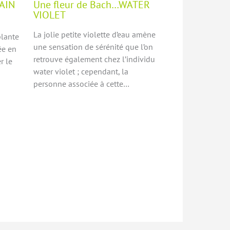
AIN
Une fleur de Bach…WATER
VIOLET
La jolie petite violette d’eau amène
plante
une sensation de sérénité que l’on
ée en
retrouve également chez l’individu
r le
water violet ; cependant, la
personne associée à cette…