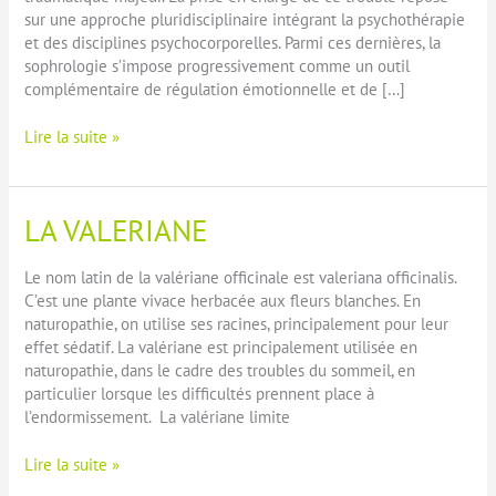
sur une approche pluridisciplinaire intégrant la psychothérapie
et des disciplines psychocorporelles. Parmi ces dernières, la
sophrologie s’impose progressivement comme un outil
complémentaire de régulation émotionnelle et de […]
La
Lire la suite »
place
de
la
LA VALERIANE
sophrologie
dans
le
Le nom latin de la valériane officinale est valeriana officinalis.
cadre
C’est une plante vivace herbacée aux fleurs blanches. En
de
naturopathie, on utilise ses racines, principalement pour leur
l’accompagnement
effet sédatif. La valériane est principalement utilisée en
du
naturopathie, dans le cadre des troubles du sommeil, en
stress
particulier lorsque les difficultés prennent place à
post
l’endormissement. La valériane limite
traumatique
LA
Lire la suite »
VALERIANE