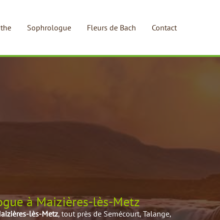
the
Sophrologue
Fleurs de Bach
Contact
gue à Maizières-lès-Metz
aizières-lès-Metz
, tout près de Semécourt, Talange,