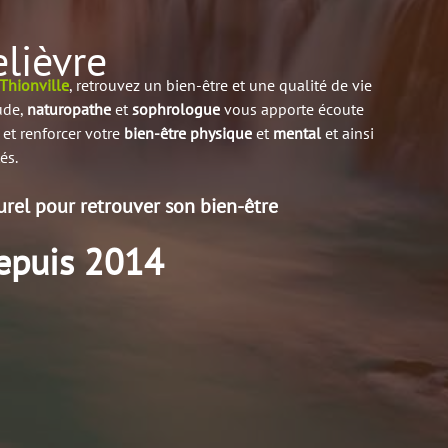
elièvre
Thionville
, retrouvez un bien-être et une qualité de vie
ude,
naturopathe
et
sophrologue
vous apporte écoute
et renforcer votre
bien-être
physique
et
mental
et ainsi
és.
urel pour retrouver son bien-être
epuis 2014