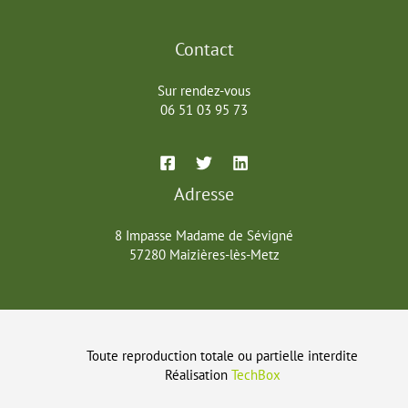
:
protectrice
cellulaire
Contact
et
alliée
Sur rendez-vous
anti-
06 51 03 95 73
âge
Adresse
8 Impasse Madame de Sévigné
57280 Maizières-lès-Metz
Toute reproduction totale ou partielle interdite
Réalisation
TechBox