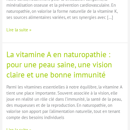
minéralisation osseuse et la prévention cardiovasculaire. En
naturopathie, on valorise la forme naturelle de la vitamine K,
ses sources alimentaires variées, et ses synergies avec […]
La
Lire la suite »
vitamine
K
en
La vitamine A en naturopathie :
naturopathie
:
pour une peau saine, une vision
équilibre
claire et une bonne immunité
circulatoire
et
santé
Parmi les vitamines essentielles à notre équilibre, la vitamine A
osseuse
tient une place importante. Souvent associée à la vision, elle
au
joue en réalité un rôle clé dans l’immunité, la santé de la peau,
naturel
des muqueuses et de la reproduction. En naturopathie, on
valorise son apport par l’alimentation naturelle, tout en tenant
compte des besoins individuels
La
Lire la suite »