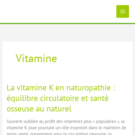
Aller
au
contenu
Vitamine
La vitamine K en naturopathie :
équilibre circulatoire et santé
osseuse au naturel
Souvent oubliée au profit des vitamines plus « populaires », la
vitamine K joue pourtant un rôle essentiel dans le maintien de
notre santé, notamment pour la circulation sanguine, la