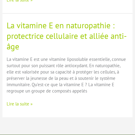
vitamine
A
en
La vitamine E en naturopathie :
naturopathie
:
protectrice cellulaire et alliée anti-
pour
âge
une
peau
saine,
La vitamine E est une vitamine liposoluble essentielle, connue
une
surtout pour son puissant rôle antioxydant. En naturopathie,
vision
elle est valorisée pour sa capacité à protéger les cellules, à
claire
préserver la jeunesse de la peau et à soutenir le système
et
immunitaire. Qu’est-ce que la vitamine E ? La vitamine E
une
regroupe un groupe de composés appelés
bonne
immunité
La
Lire la suite »
vitamine
E
en
naturopathie