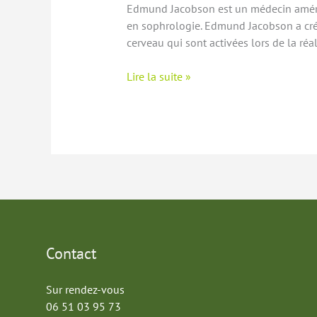
Edmund Jacobson est un médecin américa
en sophrologie. Edmund Jacobson a créé 
cerveau qui sont activées lors de la réa
UNE
Lire la suite »
TECHNIQUE
EN
SOPHROLOGIE :
LA
TECHNIQUE
JACOBSON
Contact
Sur rendez-vous
06 51 03 95 73