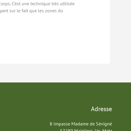
ps. C’est une technique très utilisée
ant sur le fait que les zones du
Adresse
8 Impasse Madame de Sévigné
57280 Maizières-lès-Metz