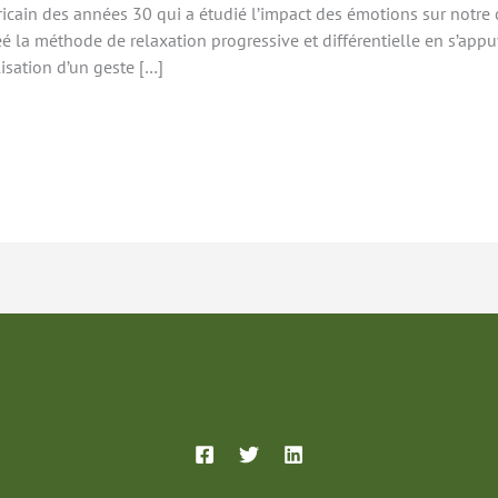
in des années 30 qui a étudié l’impact des émotions sur notre cor
la méthode de relaxation progressive et différentielle en s’appuy
lisation d’un geste […]